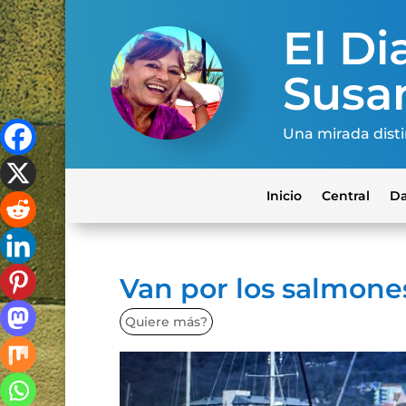
El Dia
Susa
Una mirada disti
Inicio
Central
Da
Van por los salmone
Quiere más?