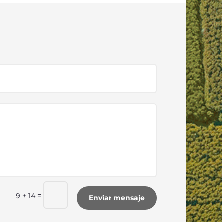
=
9 + 14
Enviar mensaje