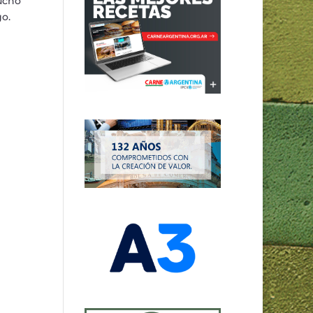
mucho
go.