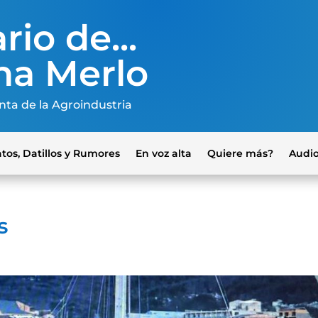
rio de...
na Merlo
nta de la Agroindustria
tos, Datillos y Rumores
En voz alta
Quiere más?
Audi
s