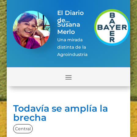
El Diario
de...
Susana
Merlo
Una mirada
distinta de la
Agroindustria
Todavía se amplía la
brecha
Central