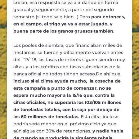
creían, esa respuesta se va a ir dando en forma
gradual y, seguramente, a partir del segundo
semestre (si todo sale bien…).Pero
para entonces,
en el campo, el trigo ya va a estar jugado, y
buena parte de los granos gruesos también.
Los pooles de siembra, que financiaban miles de
hectáreas, se fueron y difícilmente vuelvan antes
del ´17/´18; las tasas de interés siguen siendo muy
altas, y a los créditos con tasas subsidiadas de la
banca oficial no todos tienen acceso.De ahí que,
incluso si el clima ayuda mucho, la cosecha de
esta campaña a punto de comenzar, no se
espera mucho mayor a la 15/16 que, contra la
cifras oficiales, no superaría los 103/105 millones
de toneladas totales, con la soja por debajo de
los 60 millones de toneladas.
Esta cifra, incluso
podría sería menor en el próximo ciclo ya que
aún sigue con 30% de retenciones,
y nadie habla
de cuando se produciría la siguiente rebaja,