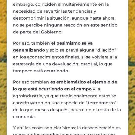
embargo, coinciden simultáneamente en la
necesidad de revertir las tendencias y
descomprimir la situación, aunque hasta ahora,
no se percibe ninguna reacción en este sentido
de parte del Gobierno.
Por eso, también
el pesimismo se va
generalizando
y solo se prevé alguna “dilación”
en los acontecimientos finales, si se volviera a la
estrategia de una devaluación gradual, lo que
tampoco está ocurriendo.
Por eso también
es emblemático el ejemplo de
lo que está ocurriendo en el campo
y la
agroindustria, ya que tradicionalmente estos se
constituyeron en una especie de “termómetro”
de lo que meses después, ocurre en el resto de la
economía.
Y ahí las cosas son clarísimas: la desaceleración es
marcada; los grandes inversores ya se retiraron