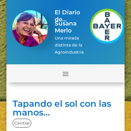
El Diario
de...
Susana
Merlo
Una mirada
distinta de la
Agroindustria
Tapando el sol con las
manos…
Central