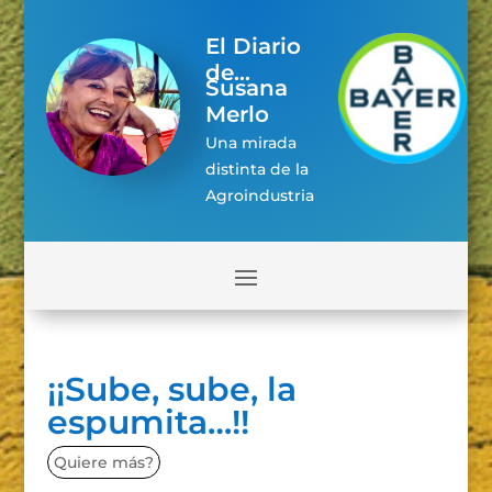
El Diario
de...
Susana
Merlo
Una mirada
distinta de la
Agroindustria
¡¡Sube, sube, la
espumita…!!
Quiere más?