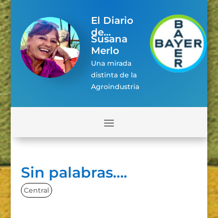
El Diario
de...
Susana
Merlo
Una mirada
distinta de la
Agroindustria
Sin palabras….
Central