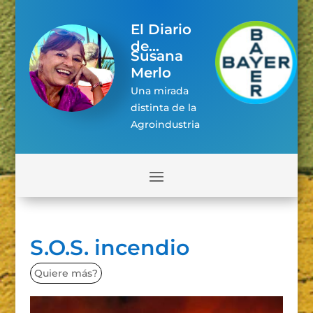
El Diario
de...
Susana
Merlo
Una mirada
distinta de la
Agroindustria
S.O.S. incendio
Quiere más?