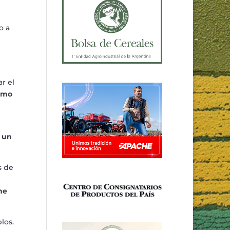
o a
ar el
ximo
a un
s de
ne
los.