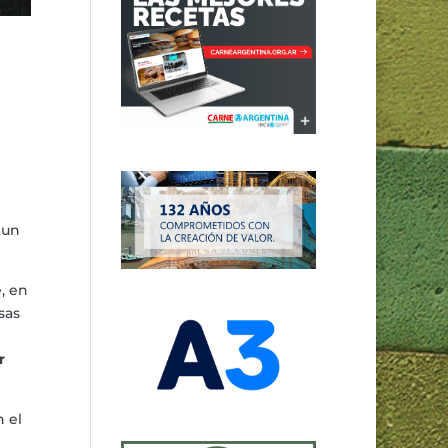
 un
, en
sas
r
n el