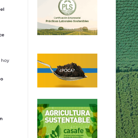
el
ce
e hoy
no
en