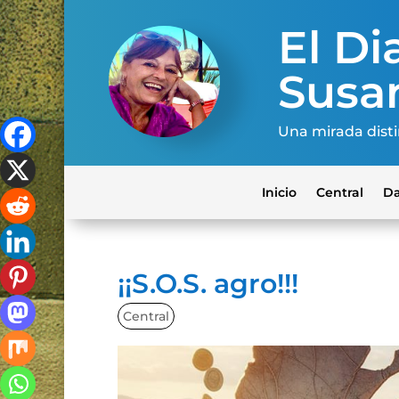
El Dia
Susa
Una mirada disti
Inicio
Central
Da
¡¡S.O.S. agro!!!
Central