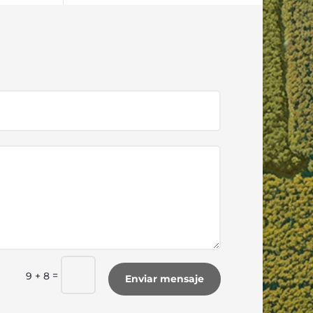
=
9 + 8
Enviar mensaje