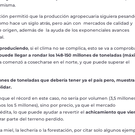
 misma.
ación permitió que la producción agropecuaria siguiera pesand
como hace un siglo atrás, pero aún con mercados de calidad y
e origen, además de la ayuda de los exponenciales avances
l.
r produciendo
, si el clima no se complica, esto se va a comprob
puede llegar a rondar los 148-150 millones de toneladas (má
a comenzó a cosecharse en el norte, y que puede superar el
lones de toneladas que debería tener ya el país pero, muestr
lidar.
nque el récord en este caso, no sería por volumen (3,5 millone
os los 5 millones), sino por precio, ya que el mercado
édita, lo que puede ayudar a revertir el
achicamiento que vie
rar parte del terreno perdido.
a miel, la lechería o la forestación, por citar solo algunos ejemp