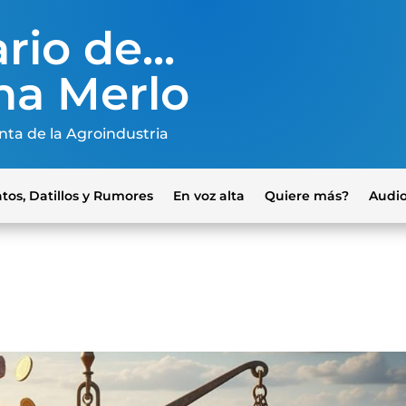
rio de...
na Merlo
nta de la Agroindustria
tos, Datillos y Rumores
En voz alta
Quiere más?
Audi