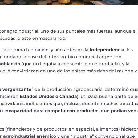
tor agroindustrial, uno de sus puntales más fuertes, aunque el
décadas lo esté enmascarando.
la primera fundación, y aún antes de la
Independencia
, los
an fundado la base del intercambio comercial argentino
población
(que no llegaba a consumir lo que producía), y la
e la convirtieron en uno de los países más ricos del mundo y
co vergonzante
” de la producción agropecuaria, determinó que
 hicieron
Estados Unidos o Canadá)
, utilizara buena parte de e
 actividades ineficientes que, incluso, durante muchas décadas
 su incapacidad para competir con productos que podían veni
s (financieros y de productos, en especial, alimentos) hiciero
r agroindustrial anémico
y una “industria” convencional que