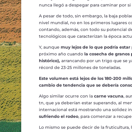
nunca llegó a despegar para caminar por si
A pesar de todo, sin embargo, la baja pobl
nivel mundial, no en los primeros lugares 
contando, además, con todo su potencial d
tecnológicos que caracterizan la época actua
Y, aunque
muy lejos de lo que podría esta
próximo año cuando
la cosecha de granos 
histórico),
arrancando por un trigo que se y
récord de 23-25 millones de toneladas.
Este volumen está lejos de los 180-200 mil
cambio de tendencia que se debería conso
Algo similar ocurre con la
carne vacuna
, au
tn, que ya deberían estar superando, al men
internacional está mostrando una solidez in
sufriendo el rodeo
, para comenzar a recupe
Lo mismo se puede decir de la fruticultura, l