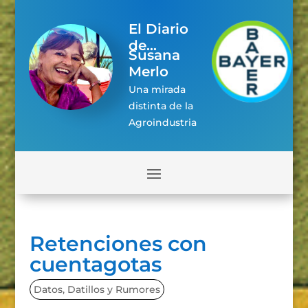
El Diario
de...
Susana
Merlo
Una mirada
distinta de la
Agroindustria
Retenciones con
cuentagotas
Datos, Datillos y Rumores