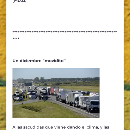
(MDZ).
************************************************************
****
Un diciembre “movidito”
A las sacudidas que viene dando el clima, y las