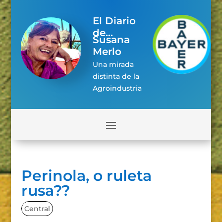
El Diario
de...
Susana
Merlo
Una mirada
distinta de la
Agroindustria
Perinola, o ruleta
rusa??
Central