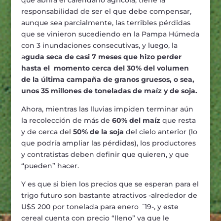
que abrirá el calendario agrícola, tiene la
responsabilidad de ser el que debe compensar,
aunque sea parcialmente, las terribles pérdidas
que se vinieron sucediendo en la Pampa Húmeda
con 3 inundaciones consecutivas, y luego, la
a
guda seca de casi 7 meses que hizo perder
hasta el momento cerca del 30% del volumen
de la última campaña de granos gruesos, o sea,
unos 35 millones de toneladas de maíz y de soja.
Ahora, mientras las lluvias impiden terminar aún
la recolección de más de
60% del maíz
que resta
y de cerca del
50% de la soja
del cielo anterior (lo
que podría ampliar las pérdidas), los productores
y contratistas deben definir que quieren, y que
“pueden” hacer.
Y es que si bien los precios que se esperan para el
trigo futuro son bastante atractivos -alrededor de
U$S 200 por tonelada para enero ´19-, y este
cereal cuenta con precio “lleno” ya que le