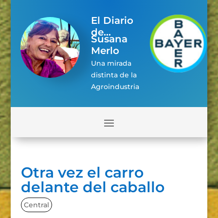
El Diario
de...
Susana
Merlo
Una mirada
distinta de la
Agroindustria
Otra vez el carro
delante del caballo
Central