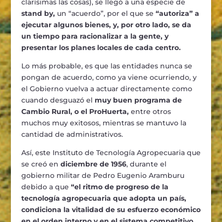
clarísimas las cosas), se llegó a una especie de
stand by,
un “acuerdo”, por el que se
“autoriza” a
ejecutar algunos bienes, y, por otro lado, se da
un tiempo para racionalizar a la gente, y
presentar los planes locales de cada centro.
Lo más probable, es que las entidades nunca se
pongan de acuerdo, como ya viene ocurriendo, y
el Gobierno vuelva a actuar directamente como
cuando desguazó el
muy buen programa de
Cambio Rural, o el ProHuerta,
entre otros
muchos muy exitosos, mientras se mantuvo la
cantidad de administrativos.
Así, este Instituto de Tecnología Agropecuaria que
se creó en
diciembre de 1956
, durante el
gobierno militar de Pedro Eugenio Aramburu
debido a que
“el ritmo de progreso de la
tecnología agropecuaria que adopta un país,
condiciona la vitalidad de su esfuerzo económico
en el orden interno y en el sistema competitivo