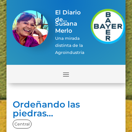
El Diario
de...
Susana
Merlo
Una mirada
distinta de la
Agroindustria
Ordeñando las
piedras…
Central