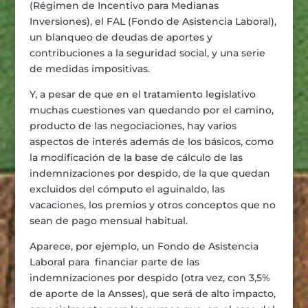
(R
é
gimen de Incentivo para Medianas
Inversiones), el FAL (Fondo de Asistencia Laboral),
un blanqueo de deudas de aportes y
contribuciones a la seguridad social, y una serie
de medidas impositivas.
Y, a pesar de que en el tratamiento legislativo
muchas cuestiones van quedando por el camino,
producto de las negociaciones, hay varios
aspectos de inter
é
s adem
á
s de los b
á
sicos, como
la
modifica
ci
ó
n de
la base de c
á
lculo de las
indemnizaciones por despido
, de la que
quedan
excluidos del c
ó
mputo el aguinaldo, las
vacaciones, los premios y otros conceptos que no
sean de pago mensual habitual
.
Aparece, por ejemplo, un Fondo de Asistencia
Laboral para financiar parte de las
indemnizaciones por despido (otra vez, con 3,5%
de aporte de la Ansses), que ser
á
de alto impacto,