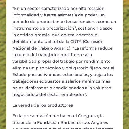
“
En un sector caracterizado por alta rotaci
ó
n,
informalidad y fuerte asimetr
í
a de poder, un
per
í
odo de prueba tan extenso funciona como un
instrumento de precarizaci
ó
n
”
, sostienen desde
la entidad gremial que objeta, adem
á
s, el
debilitamiento del rol de la CNTA (Comisi
ó
n
Nacional de Trabajo Agrario).
“
L
a reforma reduce
la tutela del trabajador rural frente a la
variabilidad propia del trabajo por rendimiento,
elimina un piso t
é
cnico y obligatorio fijado por el
Estado para actividades estacionales, y deja a los
trabajadores expuestos a salarios m
í
nimos m
á
s
bajos, desfasados o condicionados a la voluntad
negocia
dora
del sector empleador
”
.
La vereda de los productores
En la presentaci
ó
n hecha en el Congreso, la
titular de la Fundaci
ó
n Barbechando, Angeles
Naveyra, destac
ó
que el proyecto
“
tiene impacto