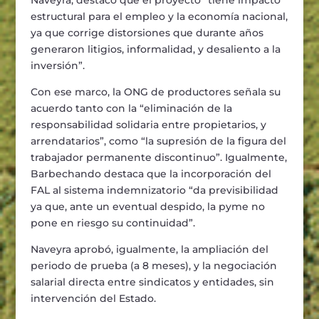
estructural para el empleo y la econom
í
a nacional,
ya que corrige distorsiones que durante a
ñ
os
generaron litigios, informalidad, y desaliento a la
inversi
ó
n
”
.
Con ese marco, la ONG de productores se
ñ
ala su
acuerdo tanto con la
“
eliminaci
ó
n de la
responsabilidad solidaria entre propietarios, y
arrendatarios
”
, como
“
la supresi
ó
n de la figura del
trabajador permanente discontinuo
”
. Igualmente,
Barbechando destaca que la incorporaci
ó
n del
FAL al sistema indemnizatorio
“
da previsibilidad
ya que, ante un eventual despido, la pyme no
pone en riesgo su continuidad
”
.
Naveyra aprob
ó
, igualmente, la ampliaci
ó
n del
periodo de prueba (a 8 meses), y la negociaci
ó
n
salarial directa entre sindicatos y entidades, sin
intervenci
ó
n del Estado.