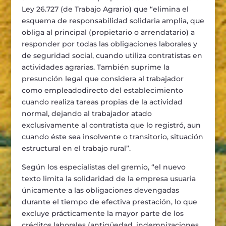
Ley 26.727
(de Trabajo Agrario) que
“
elimina el
esquema de
responsabilidad solidaria amplia
,
que
obliga al principal
(propietario o arrendatario)
a
responder por todas las
obligaciones laborales y
de seguridad social
,
cuando utiliza contratistas en
actividades
agrarias. Tambi
é
n suprime la
presunci
ó
n legal que considera al trabajador
como empleado
directo del establecimiento
cuando realiza tareas propias de la actividad
normal, dejando al
trabajador atado
exclusivamente al contratista que lo registr
ó
, aun
cuando
é
ste sea insolvente
o transitorio, situaci
ó
n
estructural en el trabajo rural
”
.
Seg
ú
n los especialistas del gremio,
“
e
l nuevo
texto limita la solidaridad de la empresa usuaria
ú
nicamente a las
obligaciones devengadas
durante el tiempo de efectiva prestaci
ó
n, lo que
excluye
pr
á
cticamente la mayor parte de los
cr
é
ditos laborales (antig
ü
edad, indemnizaciones,