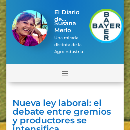
El Diario
de...
Susana
Merlo
Una mirada
distinta de la
Agroindustria
Nueva ley laboral: el
debate entre gremios
y productores se
intensifica