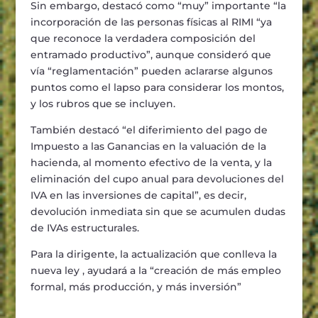
Sin embargo, destac
ó
como
“
muy
”
importante
“
la
incorporaci
ó
n de las personas f
í
sicas al RIMI
“
ya
que reconoce la verdadera composici
ó
n del
entramado productivo
”
, aunque consider
ó
que
v
í
a
“
reglamentaci
ó
n
”
pueden aclararse algunos
puntos como el lapso para considerar los montos,
y los rubros que se incluyen.
Tambi
é
n destac
ó “
el diferimiento del pago de
Impuesto a las Ganancias en la valuaci
ó
n de la
hacienda, al momento efectivo de la venta, y la
eliminaci
ó
n del cupo anual para devoluciones del
IVA en las inversiones de capital
”
, es decir,
devoluci
ó
n inmediata sin que se acumulen dudas
de IVAs estructurales.
Para la dirigente, la actualizaci
ó
n que conlleva la
nueva ley , ayudar
á
a la
“
creaci
ó
n de m
á
s empleo
formal, m
á
s producci
ó
n, y m
á
s inversi
ó
n
”