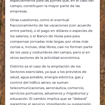
especialmente para las pymes que, en el caso del
campo, constituyen la mayor parte de las
empresas.
Otras cuestiones, como el eventual
fraccionamiento de las vacaciones (con acuerdo
entre partes), o el pago en d
ó
lares o especies de
los salarios, o el Banco de Horas para para
compensar jornadas m
á
s largas, por otras m
á
s
cortas e, incluso, d
í
as libres, casi no forman parte
de los usos y costumbres del campo, pero si en
otros sectores de la actividad econ
ó
mica.
Distinto es el caso de la ampliaci
ó
n de los
Sectores esenciales, ya que a los
previstos
de
salud, agua potable, energ
í
a el
é
ctrica, gas y
control del tr
á
fico a
é
reo
,
se suman
telecomunicaciones, aeron
á
utica, comercio,
servicios portuarios, aduaneros y migratorios y
educaci
ó
n
. El cambio implica que se
“
deber
á”
garantizar el servicio, impidiendo su suspensi
ó
n