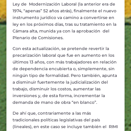
Ley de Modernizaci
ó
n Laboral (la anterior era de
1974,
“
apenas
”
52 a
ñ
os atr
á
s), finalmente el nuevo
instrumento jur
í
dico va camino a convertirse en
ley en los pr
ó
ximos d
í
as, tras su tratamiento en la
C
á
mara alta, munida ya con la aprobaci
ó
n del
Plenario de Comisiones.
Con esta actualizaci
ó
n, se pretende revertir l
a
precarizaci
ó
n laboral
que fue
en aumento en los
ú
ltimos 13 a
ñ
os, con m
á
s trabajadores en relaci
ó
n
de dependencia encubierta o, simplemente, sin
ning
ú
n tipo de formalidad
. Pero tambi
é
n, apunta
a disminuir fuertemente la judicializaci
ó
n del
trabajo, disminuir los costos, aumentar las
inversiones y, de esta forma, incrementar la
demanda de mano de obra
“
en blanco
”
.
De ah
í
que, contrariamente a las m
á
s
tradicionales pol
í
ticas legislativas del pa
í
s
(lineales), en este caso se incluye tambi
é
n el RIMI