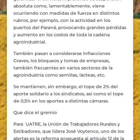
absoluta como, lamentablemente, viene
ocurriendo con medidas de fuerza en distintos
rubros, por ejemplo, con la actividad en los
puertos del Paran
á
, provocando grandes p
é
rdidas
y aumento en los costos de toda la cadena
agroindustrial.
Tambi
é
n pasan a considerarse Infracciones
Graves, los bloqueos y tomas de empresas,
tambi
é
n frecuentes en varios sectores de la
agroindustria como semillas, l
á
cteas, etc.
Se mantienen, sin embargo, el tope de 2% del
aporte solidario a los sindicatos, as
í
como el
tope
de 0,5% en los aportes a distintas c
á
maras.
Que dice el gremio
Para UATRE, la Uni
ó
n de Trabajadores Rurales y
Estibadores, que lidera Jos
é
Voytenco, uno de los
alertas es l
a reforma propuesta al art
í
culo 12 de la