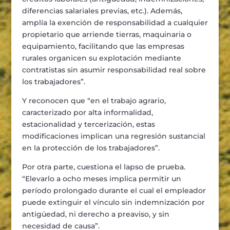
diferencias salariales previas, etc.). Adem
á
s,
ampl
í
a la exenci
ó
n de responsabilidad a
cualquier
propietario que arriende tierras, maquinaria o
equipamiento, facilitando que las
empresas
rurales organicen su explotaci
ó
n mediante
contratistas sin asumir responsabilidad
real sobre
los trabajadores
”
.
Y reconocen que
“
en
el trabajo agrario
,
caracterizado por alta informalidad,
estacionalidad y tercerizaci
ó
n
,
estas
modificaciones implican una regresi
ó
n sustancial
en
la protecci
ó
n
de los trabajadores
”
.
Por otra parte, cuestiona el lapso de prueba.
“
Elevarlo a ocho meses implica permitir un
per
í
od
o prolongado durante el cual el empleador
puede extinguir el v
í
nculo sin indemnizaci
ó
n por
antig
ü
edad
,
ni derecho a preaviso
,
y sin
necesidad de causa
”
.