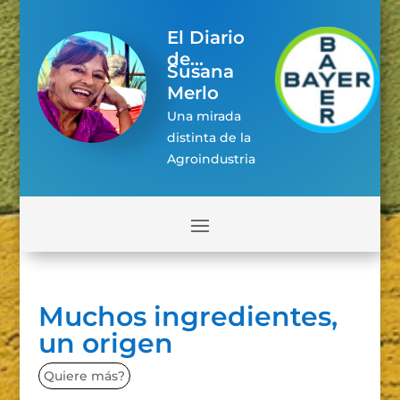
El Diario
de...
Susana
Merlo
Una mirada
distinta de la
Agroindustria
Muchos ingredientes,
un origen
Quiere más?