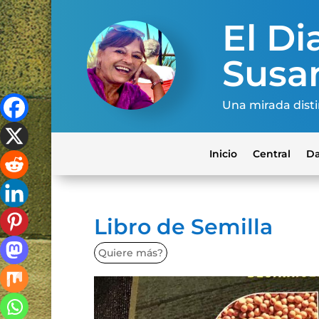
El Dia
Susa
Una mirada disti
Inicio
Central
Da
Libro de Semilla
Quiere más?