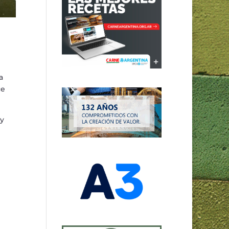
a
ce
 y
e