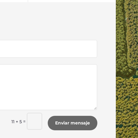
=
11 + 5
Enviar mensaje