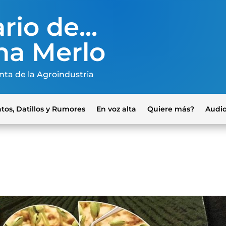
rio de...
na Merlo
nta de la Agroindustria
tos, Datillos y Rumores
En voz alta
Quiere más?
Audi