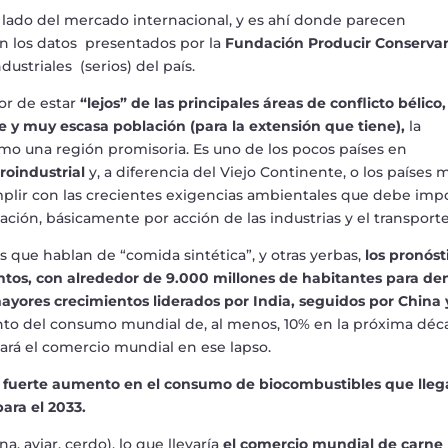
 lado del mercado internacional, y es ah
í
donde parecen
n los datos presentados por la
Fundaci
ó
n Producir Conserva
dustriales (serios) del pa
í
s.
or de estar
“
lejos
”
de las principales
á
reas de conflicto b
é
lico,
ce y muy escasa poblaci
ó
n (para la extensi
ó
n que tiene)
,
la
mo una regi
ó
n promisoria. Es uno de los pocos pa
í
ses en
roindustrial
y, a diferencia del Viejo Continente, o los pa
í
ses 
mplir con las crecientes exigencias ambientales que debe im
aci
ó
n, b
á
sicamente por acci
ó
n de las industrias y el transporte
los que hablan de
“
comida sint
é
tica
”
, y otras yerbas,
l
os pron
ó
st
os, con alrededor de 9.000 millones de habitantes para de
yores crecimientos liderados por India, seguidos por China 
to del consumo mundial de, al menos, 10% en la pr
ó
xima d
é
c
ar
á
el comercio mundial en ese lapso.
 fuerte aumento en el consumo de biocombustibles que lleg
para el 2033.
, aviar, cerdo), lo que llevar
í
a
el comercio mundial de carne 