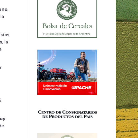
cuno
,
 la
istas
s
, la
a
r
6
muy
de