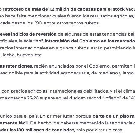
ro
r
etroceso de m
á
s de 1,2 mill
ó
n de cabezas para el stock va
no hace falta mencionar cuales fueron los resultados agr
í
colas,
ncada desde los
´
90, entre otros tantos rubros.
leves
indicios de reversi
ó
n
de algunas de estas tendencias baj
oficiales, la sola
“
no
”
intromisi
ó
n del Gobierno en los mercado
precios internacionales en algunos rubros, est
á
n permitiendo l
, leche, huevos, etc.
las retenciones
, reci
é
n anunciados por el Gobierno, permiten i
escindible para la actividad agropecuaria, de mediano y largo
 con precios agr
í
colas internacionales debilitados, y si el clima
ima cosecha 25/26 supere aquel dudoso r
é
cord
“
inflado
”
de 14
ú
nico para el pa
í
s. En primer lugar porque
parte de un piso 
ivamente f
á
cil
.
De hecho, de haberse mantenido la tendencia 
dar los 180 millones de toneladas
, solo por citar un caso.