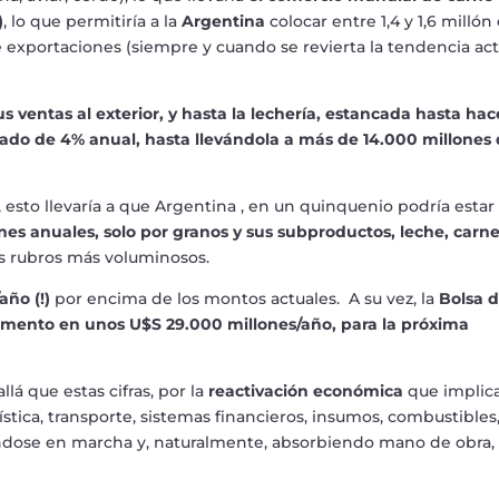
)
,
lo que permitir
í
a a la
Argentina
colocar
entre 1,4 y 1,6 mill
ó
n
 exportaciones (siempre y cuando se revierta la tendencia act
s ventas al exterior, y hasta la lecher
í
a, estancada hasta hac
ado de 4% anual, hasta llev
á
ndola a m
á
s de 14.000 millones
, esto llevar
í
a a que Argentina , en un quinquenio podr
í
a estar
es anuales, solo por granos y sus subproductos, leche, carn
os rubros m
á
s voluminosos.
/año
(!
)
por encima de los montos actuales. A su vez, la
Bolsa 
emento en unos U$S 29.000 millones/a
ñ
o, para la pr
ó
xima
all
á
que estas cifras, por la
reactivaci
ó
n econ
ó
mica
que implic
í
stica, transporte, sistemas financieros, insumos, combustibles
dose en marcha y, naturalmente, absorbiendo mano de obra,