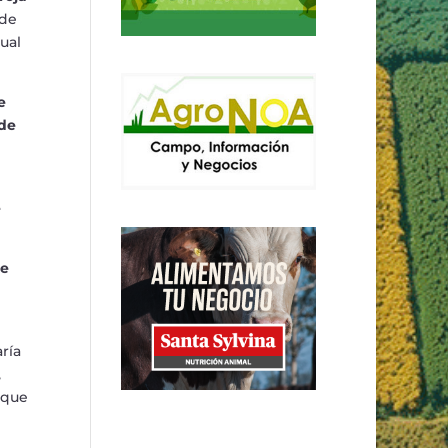
 de
ual
e
 de
e
de
ar
í
a
,
 que