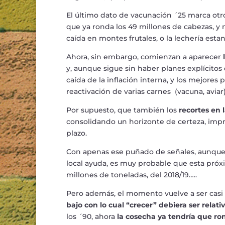
El
ú
ltimo dato de vacunaci
ó
n
´
25 marca ot
que ya ronda los 49 millones de cabezas, y 
ca
í
da en montes frutales, o la lecher
í
a esta
Ahora, sin embargo, comienzan a aparecer
y, aunque sigue sin haber planes expl
í
citos 
ca
í
da de la inflaci
ó
n interna, y los mejores 
reactivaci
ó
n de varias carnes (vacuna, aviar)
Por supuesto, que tambi
é
n los
recortes en 
consolidando un horizonte de certeza, impr
plazo.
Con apenas ese pu
ñ
ado de se
ñ
ales, aunque
local ayuda, es muy probable que esta pr
ó
x
millones de toneladas, del 2018/19
…
..
Pero adem
á
s, el momento vuelve a ser casi
bajo con lo cual
“
crecer
”
debiera ser relat
los
´
90, ahora
la cosecha ya tendr
í
a que ron