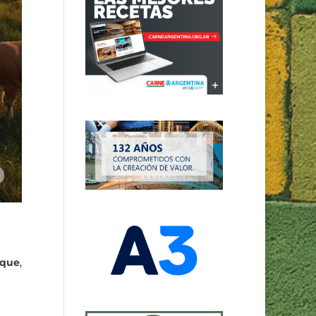
squ
e
,