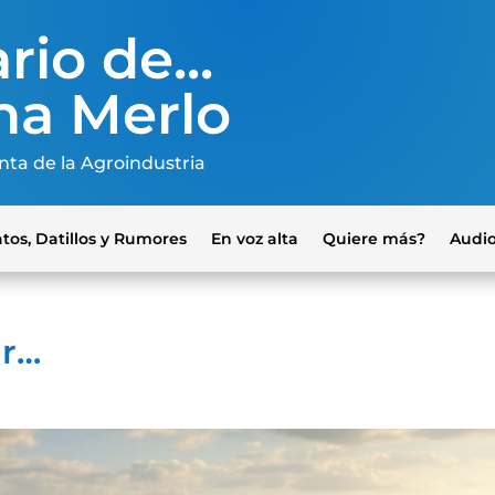
rio de...
na Merlo
nta de la Agroindustria
tos, Datillos y Rumores
En voz alta
Quiere más?
Audi
ar…