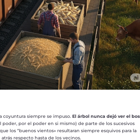
la coyuntura siempre se impuso.
El
á
rbol nunca dej
ó
ver el bo
l poder, por el poder en si mismo) de parte de los sucesivos
 que los
“
buenos vientos» resultaran siempre esquivos para la
 atr
á
s respecto hasta de los vecinos.