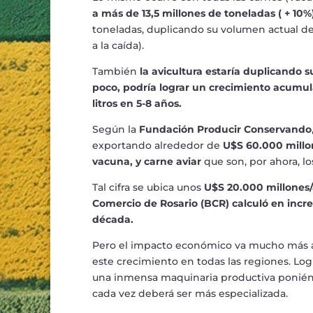
a m
á
s de 13,5 millones de toneladas ( + 10%
toneladas, duplicando su volumen actual de
a la ca
í
da).
Tambi
é
n
la avicultura estar
í
a duplicando su
poco, podr
í
a lograr un crecimiento acumul
litros en 5-8 a
ñ
os.
Seg
ú
n la
Fundaci
ó
n Producir Conservando
exportando alrededor de
U$S 60.000 millon
vacuna, y carne aviar
que son, por ahora, l
Tal cifra se ubica unos
U$S 20.000 millones
Comercio de Rosario (BCR) calcul
ó
en incr
d
é
cada.
Pero el impacto econ
ó
mico va mucho m
á
s 
este crecimiento en todas las regiones. Log
una inmensa maquinaria productiva poni
é
n
cada vez deber
á
ser m
á
s especializada.