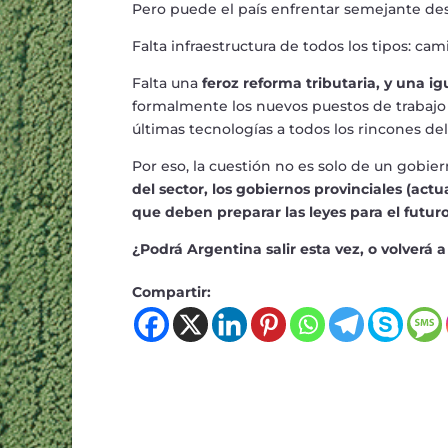
Pero puede el pa
í
s enfrentar semejante de
Falta infraestructura de todos los tipos: cam
Falta una
feroz reforma tributaria, y una 
formalmente los nuevos puestos de trabajo 
ú
ltimas tecnolog
í
as a todos los rincones del
Por eso, la cuesti
ó
n no es solo de un gobiern
del sector, los gobiernos provinciales (actu
que deben preparar las leyes para el futur
¿
Podr
á
Argentina salir esta vez, o volver
á
a
Compartir: