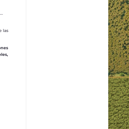
…
.
e las
ones
eles,