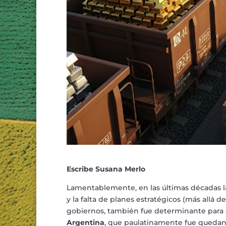
Escribe Susana Merlo
Lamentablemente, en las
ú
ltimas d
é
cadas 
y la falta de planes estrat
é
gicos (m
á
s all
á
de
gobiernos, tambi
é
n fue determinante para
Argentina
, que paulatinamente fue quedan