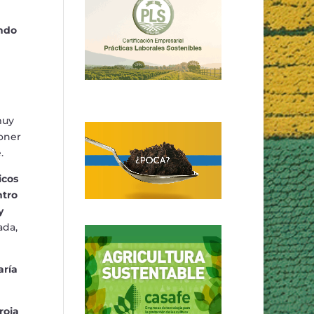
ndo
muy
poner
.
icos
ntro
y
ada,
ar
í
a
roja