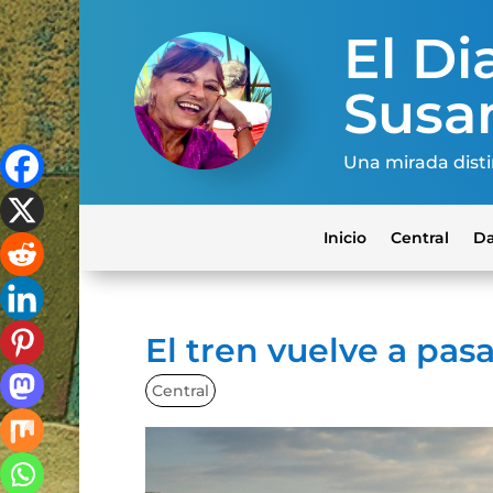
El Dia
Susa
Una mirada disti
Inicio
Central
Da
El tren vuelve a pas
Central