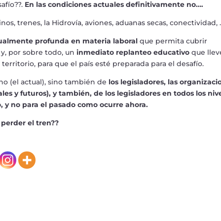
saf
í
o??.
En las condiciones actuales definitivamente no
…
.
inos, trenes, la Hidrov
í
a, aviones, aduanas secas, conectividad,
igualmente profunda en materia laboral
que permita cubrir
y, por sobre todo, un
inmediato replanteo educativo
que llev
 territorio, para que el pa
í
s est
é
preparada para el desaf
í
o.
o (el actual), sino tambi
é
n de
los legisladores, las organizaci
ales y futuros), y tambi
é
n, de
los legisladores en todos los niv
o, y no para el pasado como ocurre ahora.
 perder el tren??