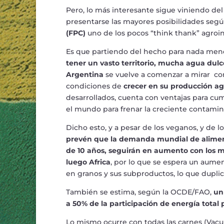
Pero, lo m
á
s interesante sigue viniendo del
presentarse las mayores posibilidades seg
ú
(FPC)
uno de los pocos
“
think thank
”
agroin
Es que partiendo del hecho para nada men
tener un vasto territorio, mucha agua dul
Argentina
se vuelve a comenzar a mirar co
condiciones de
crecer en su producci
ó
n ag
desarrollados, cuenta con ventajas para cu
el mundo para frenar la creciente contamin
Dicho esto, y a pesar de los veganos, y de 
prev
é
n que la demanda mundial de aliment
de 10 a
ñ
os, seguir
á
n en aumento con los ma
luego Africa
,
por lo que se espera un aumen
en granos y sus subproductos, lo que duplic
Tambi
é
n se estima, seg
ú
n la OCDE/FAO,
un
a 50% de la participaci
ó
n de energ
í
a total 
Lo mismo ocurre con todas las carnes (Vacuna