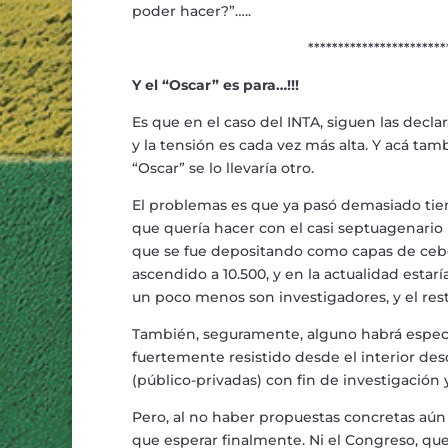
poder hacer?
”…
..
************************
Y el
“
Oscar
”
es para
…!!!
Es que en el caso del INTA, siguen las decla
y la tensi
ó
n es cada vez m
á
s alta. Y ac
á
tamb
“
Oscar
”
se lo llevar
í
a otro.
El problemas es que ya pas
ó
demasiado tiem
que quer
í
a hacer con el casi septuagenario 
que se fue depositando como capas de cebo
ascendido a 10.500, y en la actualidad estar
í
un poco menos son investigadores, y el rest
Tambi
é
n, seguramente, alguno habr
á
espec
fuertemente resistido desde el interior d
(p
ú
blico-privadas) con fin de investigaci
ó
n 
Pero, al no haber propuestas concretas a
ú
n
que esperar finalmente. Ni el Congreso, qu