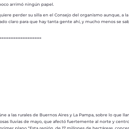
poco arrim
ó
ning
ú
n papel.
uiere perder su silla en el Consejo del organismo aunque, a la
do claro para que hay tanta gente ah
í
, y mucho menos se sab
****************
ú
ne a las rurales de Buernos Aires y La Pampa, sobre lo que ll
piosas lluvias de mayo, que afect
ó
fuertemente al norte y centr
l primer plano
“
Esta regi
ó
n, de 17 millones de hect
á
reas, conce