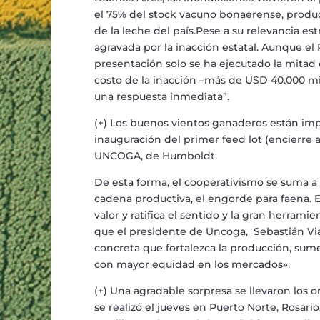
el 75% del stock vacuno bonaerense, prod
de la leche del pa
í
s.Pese a su relevancia est
agravada por la inacci
ó
n estatal. Aunque el
presentaci
ó
n solo se ha ejecutado la mitad 
costo de la inacci
ó
n
–
m
á
s de USD 40.000 mi
una respuesta inmediata
”
.
(+)
Los buenos vientos ganaderos est
á
n imp
inauguraci
ó
n del primer feed lot (encierre a
UNCOGA, de Humboldt.
De esta forma, el cooperativismo se suma a 
cadena productiva, el engorde para faena. E
valor y ratifica el sentido y la gran herram
que el presidente de Uncoga, Sebasti
á
n Vi
concreta que fortalezca la producci
ó
n, sum
con mayor equidad en los mercados».
(+)
Una agradable sorpresa se llevaron los o
se realiz
ó
el jueves en Puerto Norte, Rosari