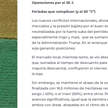
Operaciones por el 30 J.
Feriados que complican (y el 30
“
J
”
)
Los nuevos conflictos internacionales, ahora
mercados y la presi
ó
n bajista por el buen e
neutralizadas por la fuerte suba del petr
ó
le
especialmente trigo y ma
í
z, que se sumaron
de la Administraci
ó
n Trump. En el arranque 
soja ganando posiciones.
El mercado local, mientras tanto, se vio alte
que, sumados al tiempo de descuento para 
mayor
í
a descuenta), confluyeron el viernes 
la soja.
Sin embargo, se mantiene el atraso de la c
finalizada con 16,5 millones de hect
á
reas re
sorgo ( 40%), o el man
í
(60%), entre otros. P
avances significativos, igual que la siembra 
ambos con
á
reas atrasadas en el ritmo de 