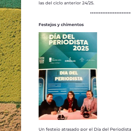
las del ciclo anterior 24/25.
*******************************
Festejos y chimentos
Un festejo atrasado por el D
í
a del Periodist