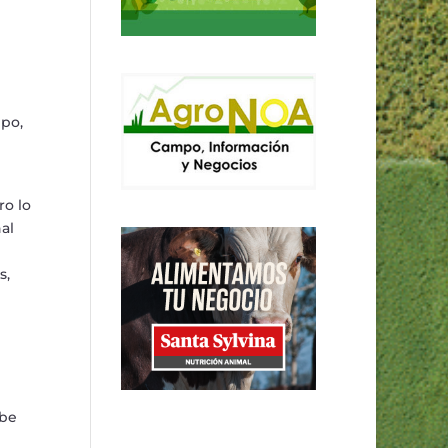
ipo,
ro lo
al
s,
abe