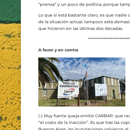
“
prensa
”
y un poco de pol
í
tica, porque tam
Lo que si est
á
bastante claro, es que nadie q
de la situaci
ó
n actual, tampoco est
á
demasia
que hicieron en las
ú
ltimas dos d
é
cadas.
********************************
A favor y en contra
(-)
Muy fuerte queja emiti
ó
CARBAP, que re
“
el costo de la inacci
ó
n
”
. Es que tras las co
Buenos Aires, las inundaciones volvieron a