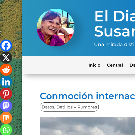
El Dia
Susa
Una mirada disti
Inicio
Central
Da
Conmoción internac
Datos, Datillos y Rumores