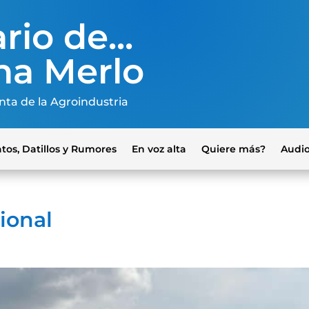
rio de...
na Merlo
nta de la Agroindustria
tos, Datillos y Rumores
En voz alta
Quiere más?
Audi
ional