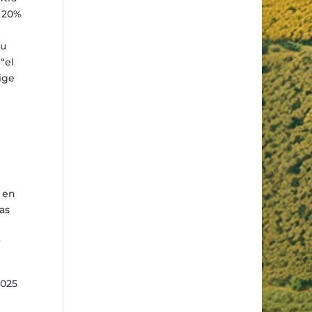
l 20%
su
e
“
e
l
ige
 en
as
r
2025