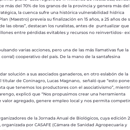
uce m
á
s del 70% de los granos de la provincia y genera m
á
s de
rat
é
gica, la cuenca sufre una hist
ó
rica vulnerabilidad h
í
drica
P
lan
(Maestro)
preve
í
a su finalizaci
ó
n en 15 a
ñ
os, a 25 a
ñ
os de 
de las obras
”
, destacan los ruralistas, antes de puntualizar qu
llones entre p
é
rdidas evitables y recursos no reinvertidos
–
ex
ulsando varias acciones, pero una de las m
á
s llamativas fue la
 corral) cooperativo del pa
í
s. De la mano de la santafesina
dar soluci
ó
n a sus asociados ganaderos, en otro eslab
ó
n de la
l titular de Coninagro, Lucas Magnano, se
ñ
al
ó
que
“
esto pone
ienta que tenemos los productores con el asociativismo
”
, mientr
arengo, explic
ó
que
“
Nos propusimos crear una herramienta
e valor agregado, genere empleo local y nos permita competi
rganizadores de la Jornada Anual de Biol
ó
gicos, cuya edici
ó
n 
o, organizada por CASAFE (C
á
mara de Sanidad Agropecuaria y