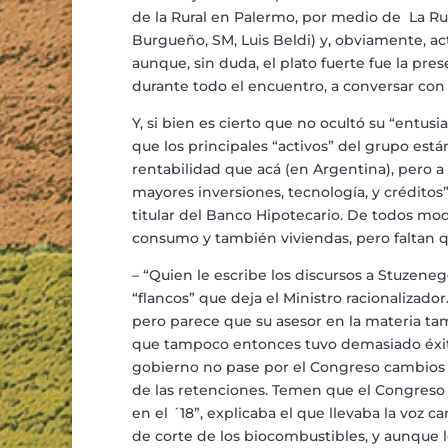
de la Rural en Palermo, por medio de La Rur
Burgue
ñ
o, SM, Luis Beldi) y, obviamente, a
aunque, sin duda, el plato fuerte fue la pres
durante todo el encuentro, a conversar con 
Y, si bien es cierto que no ocult
ó
su
“
entusi
que los principales
“
activos
”
del grupo est
á
rentabilidad que ac
á
(en Argentina), pero a
mayores inversiones, tecnolog
í
a, y cr
é
ditos
titular del Banco Hipotecario.
De todos mod
co
nsumo y tambi
é
n viviendas, pero faltan
–
“
Quien le escribe los discursos a Stuzene
“
flancos
”
que deja el Ministro racionalizado
pero parece que su asesor en la materia tam
que tampoco entonces tuvo demasiado
é
xi
gobierno no pase por el Congreso cambios im
de las retenciones. Temen que el Congreso
en el
´
18
”
, explicaba el que llevaba la voz 
de corte de los biocombustibles, y aunque l