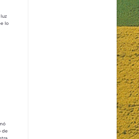
 luz
e lo
am
ó
o de
ntra