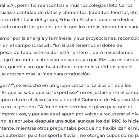
al S.A), permiti
ó
reencontrar a muchos colegas (foto Carlos
ctualizar cantidad de datos y chimentos. (cr
é
ditos, feed lot, etc.)
encia del titular del grupo, Eduardo Elzstain, quien se dedic
ó
cada uno de los grupos, por lo que los temas fueron bien vari
asmo
”
por la energ
í
a y la miner
í
a, y sus proyecciones, reconoci
n en el campo (Cresud).
“
En Brasil tenemos el doble de
 pesar de todo, este sector est
á ´
entero
´
, pero necesitamos
”
, dijo llamando la atenci
ó
n de varios, ya que Elzstain es tambi
os, qued
ó
claro que hasta ahora, crecen los cr
é
ditos para el
 que crezcan m
á
s la l
í
nea para producci
ó
n.
gger??
”
, se escuch
ó
en un grupo cercano. La alusi
ó
n es a los
r. Es que se sabe que su
“
expertisse
”
no es justamente el camp
poco da en el clavo (ser
í
a un ex del Gobierno de Mauricio Mac
to en la gesti
ó
n).
“
A fin de mes termina el plazo para que el
positivos, y por eso es el apuro por volver a recuperar el niv
 no les apruebe despu
é
s una suba, aunque los del PRO lo hici
cantante, mientras otros preguntaba porqu
é
no flexibilizan el ni
os autorizan para transporte fluvial, no otorgan cupos como p