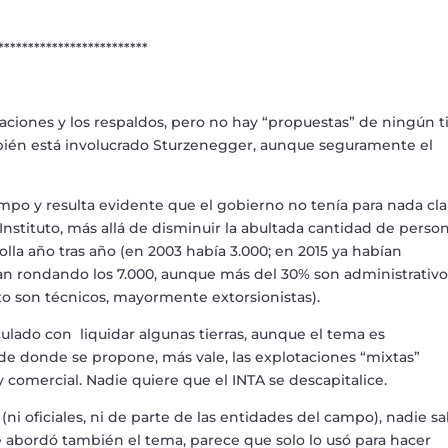
************************
raciones y los respaldos, pero no hay
“
propuestas
”
de ning
ú
n t
i
é
n est
á
involucrado Sturzenegger, aunque seguramente el
po y resulta evidente que el gobierno no ten
í
a para nada cla
Instituto, m
á
s all
á
de disminuir la abultada cantidad de person
lla a
ñ
o tras a
ñ
o (en 2003 hab
í
a 3.000; en 2015 ya hab
í
an
an rondando los 7.000, aunque m
á
s del 30% son administrativo
o son t
é
cnicos, mayormente extorsionistas).
ulado con liquidar algunas tierras, aunque el tema es
esde donde se propone, m
á
s vale, las explotaciones
“
mixtas
”
y comercial. Nadie quiere que el INTA se descapitalice.
 (ni oficiales, ni de parte de las entidades del campo), nadie s
e abord
ó
tambi
é
n el tema, parece que solo lo us
ó
para hacer