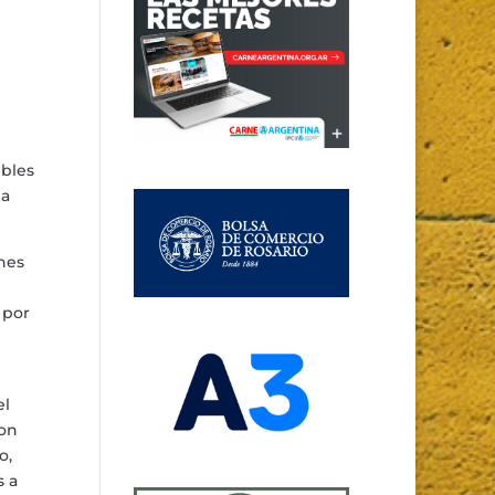
ibles
la
nes
 por
el
ron
o,
s a