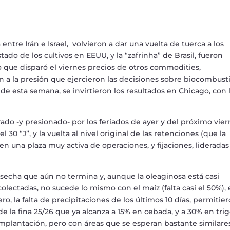
 entre Ir
á
n e Israel, volvieron a dar una vuelta de tuerca a los
stado de los cultivos en EEUU, y la
“
zafrinha
”
de Brasil, fueron
o que dispar
ó
el viernes precios de otros commodities,
 a la presi
ó
n que ejercieron las decisiones sobre biocombust
de esta semana, se invirtieron los resultados en Chicago, con 
rado -y presionado- por los feriados de ayer y del pr
ó
ximo vier
el 30
“
J
”
, y la vuelta al nivel original de las retenciones (que la
en una plaza muy activa de operaciones, y fijaciones, lideradas
osecha que a
ú
n no termina y, aunque la oleaginosa est
á
casi
colectadas, no sucede lo mismo con el ma
í
z (falta casi el 50%), 
ero, la falta de precipitaciones de los
ú
ltimos 10 d
í
as, permitie
de la fina 25/26 que ya alcanza a 15% en cebada, y a 30% en trig
implantaci
ó
n, pero con
á
reas que se esperan bastante similare