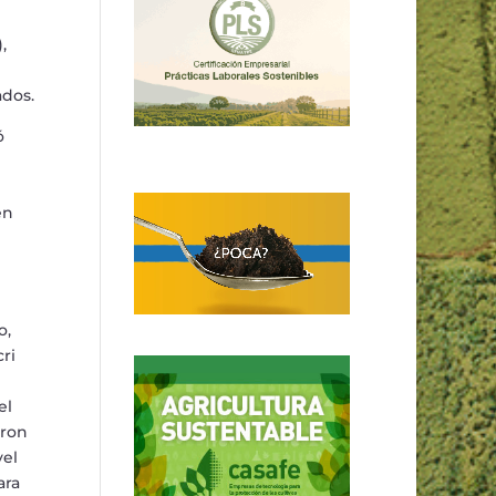
,
ados.
ó
é
n
o,
ri
el
eron
vel
ara