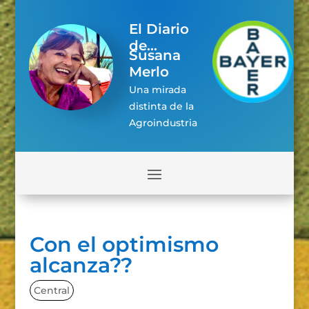
El Diario
de...
Susana
Merlo
Una mirada
distinta de la
Agroindustria
Con el optimismo
alcanza??
Central