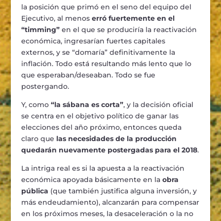
la posición que primó en el seno del equipo del
Ejecutivo, al menos
erró fuertemente en el
“timming”
en el que se produciría la reactivación
económica, ingresarían fuertes capitales
externos, y se “domaría” definitivamente la
inflación. Todo está resultando más lento que lo
que esperaban/deseaban. Todo se fue
postergando.
Y, como
“la sábana es corta”
, y la decisión oficial
se centra en el objetivo político de ganar las
elecciones del año próximo, entonces queda
claro que
las necesidades de la producción
quedarán nuevamente postergadas para el 2018
.
La intriga real es si la apuesta a la reactivación
económica apoyada básicamente en la
obra
pública
(que también justifica alguna inversión, y
más endeudamiento), alcanzarán para compensar
en los próximos meses, la desaceleración o la no