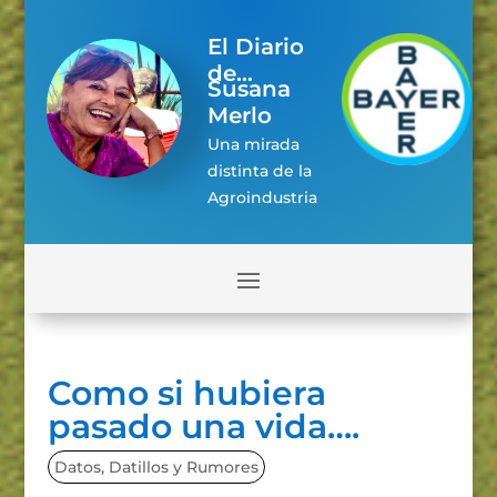
El Diario
de...
Susana
Merlo
Una mirada
distinta de la
Agroindustria
Como si hubiera
pasado una vida….
Datos, Datillos y Rumores