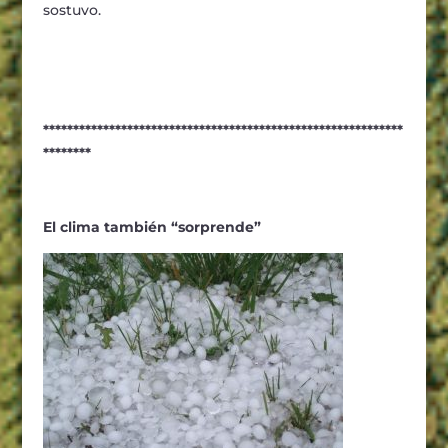
sostuvo.
************************************************************
********
El clima también “sorprende”