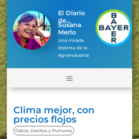
El Diario
de...
Susana
Merlo
Una mirada
distinta de la
Agroindustria
Clima mejor, con
precios flojos
Datos, Datillos y Rumores