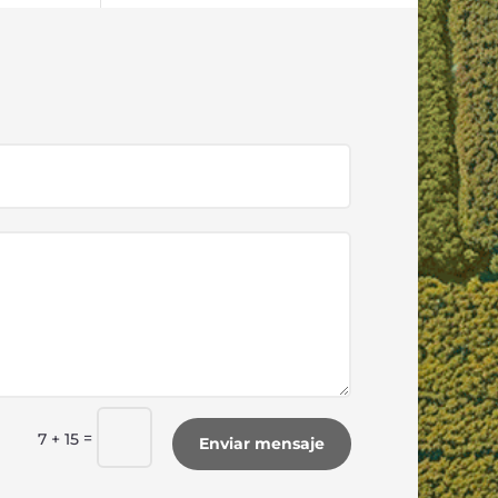
=
7 + 15
Enviar mensaje