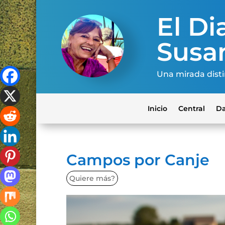
El Dia
Susa
Una mirada disti
Inicio
Central
Da
Campos por Canje
Quiere más?