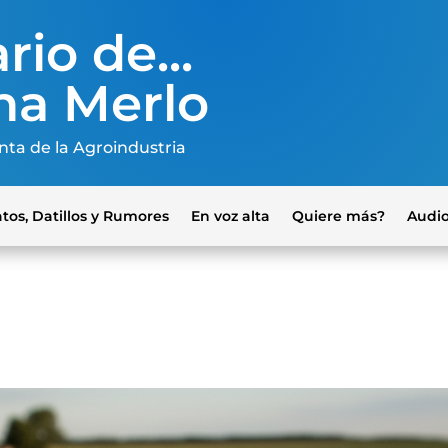
rio de...
na Merlo
nta de la Agroindustria
tos, Datillos y Rumores
En voz alta
Quiere más?
Audi