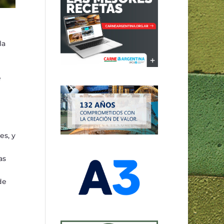
la
e
es, y
as
de