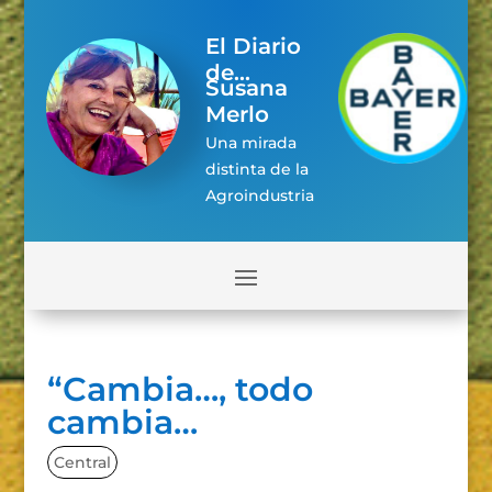
El Diario
de...
Susana
Merlo
Una mirada
distinta de la
Agroindustria
“Cambia…, todo
cambia…
Central