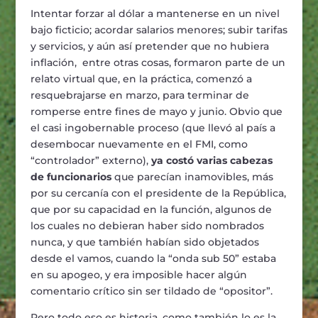
Intentar forzar al dólar a mantenerse en un nivel
bajo ficticio; acordar salarios menores; subir tarifas
y servicios, y aún así pretender que no hubiera
inflación, entre otras cosas, formaron parte de un
relato virtual que, en la práctica, comenzó a
resquebrajarse en marzo, para terminar de
romperse entre fines de mayo y junio. Obvio que
el casi ingobernable proceso (que llevó al país a
desembocar nuevamente en el FMI, como
“controlador” externo),
ya costó varias cabezas
de funcionarios
que parecían inamovibles, más
por su cercanía con el presidente de la República,
que por su capacidad en la función, algunos de
los cuales no debieran haber sido nombrados
nunca, y que también habían sido objetados
desde el vamos, cuando la “onda sub 50” estaba
en su apogeo, y era imposible hacer algún
comentario crítico sin ser tildado de “opositor”.
Pero todo eso es historia, como también lo es la