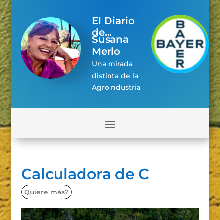
El Diario
de...
Susana
Merlo
Una mirada
distinta de la
Agroindustria
Calculadora de C
Quiere más?