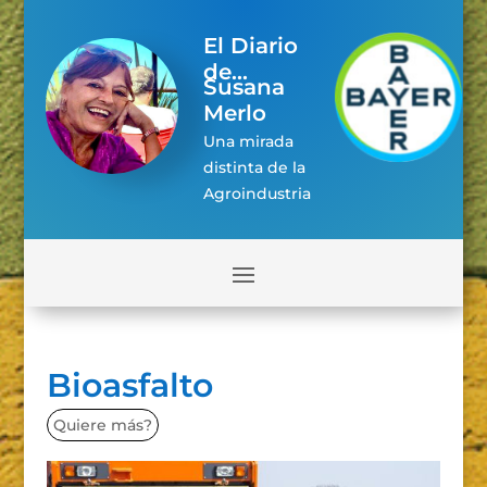
El Diario
de...
Susana
Merlo
Una mirada
distinta de la
Agroindustria
Bioasfalto
Quiere más?