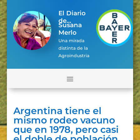
El Diario
de...
Susana
Merlo
Una mirada
distinta de la
Agroindustria
Argentina tiene el
mismo rodeo vacuno
que en 1978, pero casi
el doble de población