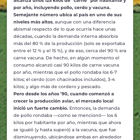
alcanza unos 125 kilos de “carne” por habitante y
por año, incluyendo pollo, cerdo y vacuna.
Semejante número ubica al país en uno de sus
niveles más altos
, aunque con una diferencia
abismal respecto de lo que ocurría hace unas
décadas, cuando la demanda interna absorbía
más del 80 % de la producción (solo se exportaba
entre el 12 % y el 15 %), y de eso, cerca del 90 % era
carne vacuna. De hecho, en algún momento el
consumo alcanzó casi 90 kilos de carne vacuna
por año, mientras que el pollo rondaba los 6-7
kilos; el cerdo (con chacinados incluidos), 3-4
kilos; y algo más de cordero y pescado.
Pero desde los años ’90, cuando comenzó a
crecer la producción aviar, el mercado local
inició un fuerte cambio.
Entonces, la demanda
de pollo rondaba —como se mencionó— los 6
kilos por habitante por año, mientras que ahora
se igualó (y hasta superó) a la vacuna, que fue
disminuyendo, ubicándose ambas en alrededor