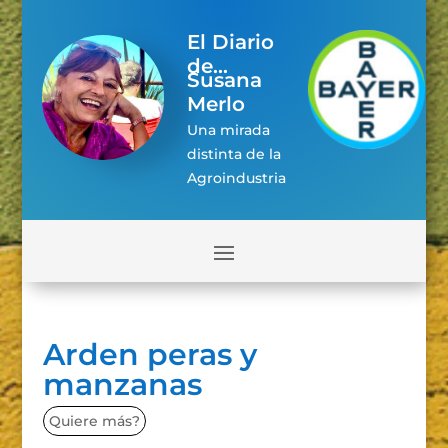
El Diario
de...
Susana
Merlo
Una mirada
distinta de la
Agroindustria
Arden peras y
manzanas
Quiere más?