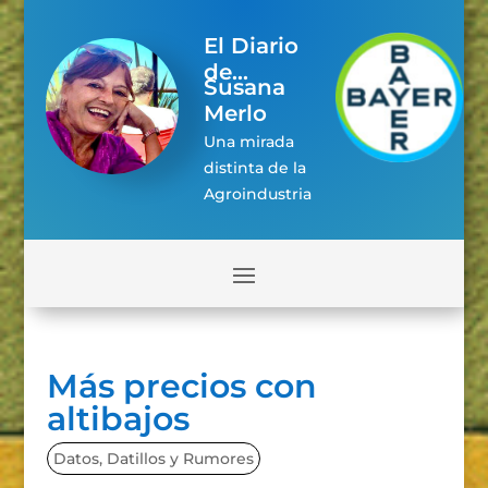
El Diario
de...
Susana
Merlo
Una mirada
distinta de la
Agroindustria
Más precios con
altibajos
Datos, Datillos y Rumores