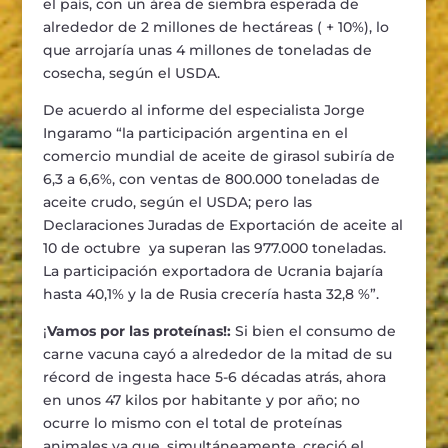
el país, con un área de siembra esperada de
alrededor de 2 millones de hectáreas ( + 10%), lo
que arrojaría unas 4 millones de toneladas de
cosecha, según el USDA.
De acuerdo al informe del especialista Jorge
Ingaramo “la participación argentina en el
comercio mundial de aceite de girasol subiría de
6,3 a 6,6%, con ventas de 800.000 toneladas de
aceite crudo, según el USDA; pero las
Declaraciones Juradas de Exportación de aceite al
10 de octubre ya superan las 977.000 toneladas.
La participación exportadora de Ucrania bajaría
hasta 40,1% y la de Rusia crecería hasta 32,8 %”.
¡
Vamos por las proteínas!:
Si bien el consumo de
carne vacuna cayó a alrededor de la mitad de su
récord de ingesta hace 5-6 décadas atrás, ahora
en unos 47 kilos por habitante y por año; no
ocurre lo mismo con el total de proteínas
animales ya que, simultáneamente, creció el