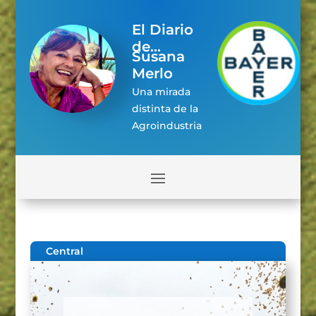
El Diario
de...
Susana
Merlo
Una mirada
distinta de la
Agroindustria
Central