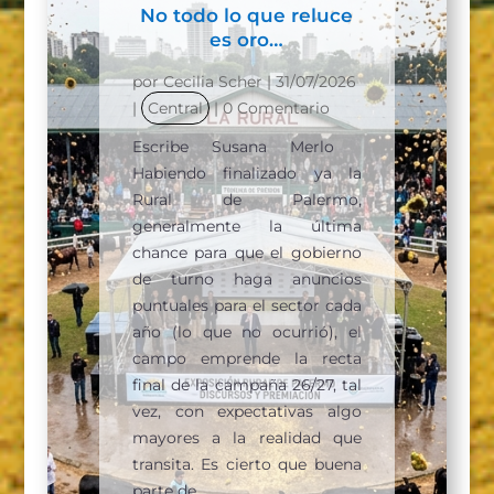
No todo lo que reluce
es oro…
por
Cecilia Scher
|
31/07/2026
|
Central
| 0 Comentario
Escribe Susana Merlo
Habiendo finalizado ya la
Rural de Palermo,
generalmente la última
chance para que el gobierno
de turno haga anuncios
puntuales para el sector cada
año (lo que no ocurrió), el
campo emprende la recta
final de la campaña 26/27, tal
vez, con expectativas algo
mayores a la realidad que
transita. Es cierto que buena
parte de...