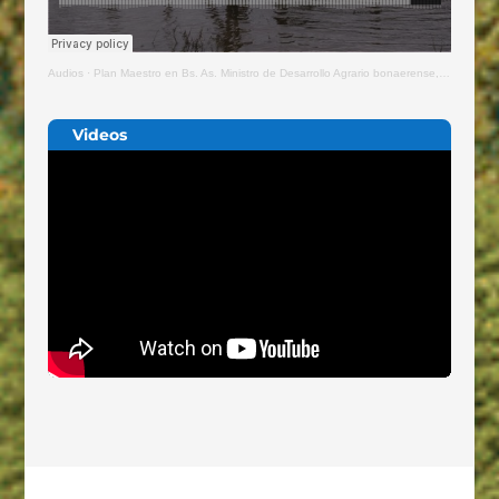
Audios
·
Plan Maestro en Bs. As. Ministro de Desarrollo Agrario bonaerense, Javier Rodriguez
Videos